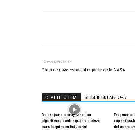
попередня стаття
Oreja de nave espacial gigante de la NASA
СТАТТІ ПО ТЕМІ
БІЛЬШЕ ВІД АВТОРА
De propano a propileno: los
Fragmentos
algoritmos desbloquean la clave
espectacula
para la química industrial
del acercam