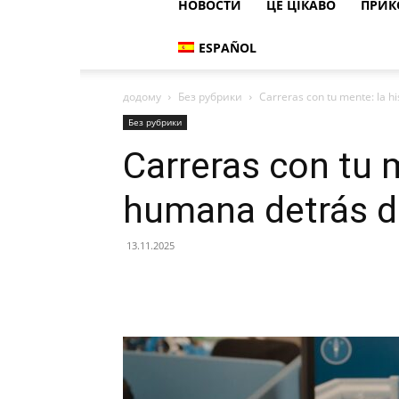
НОВОСТИ
ЦЕ ЦІКАВО
ПРИК
ESPAÑOL
додому
Без рубрики
Carreras con tu mente: la hi
Без рубрики
Carreras con tu m
humana detrás de
13.11.2025