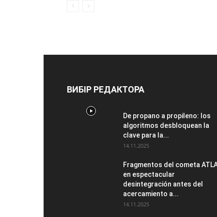
ВИБІР РЕДАКТОРА
De propano a propileno: los
algoritmos desbloquean la
clave para la...
14.11.2025
Fragmentos del cometa ATL
en espectacular
desintegración antes del
acercamiento a...
14.11.2025