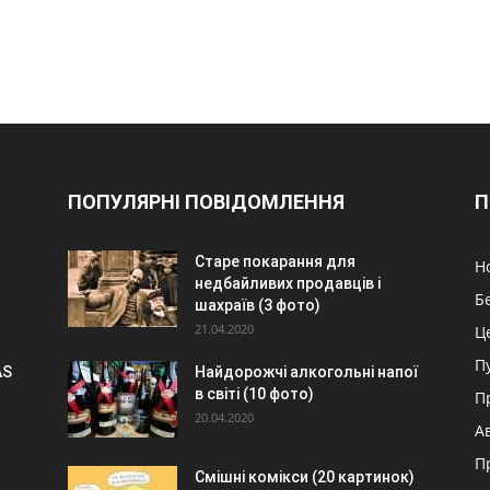
ПОПУЛЯРНІ ПОВІДОМЛЕННЯ
П
Старе покарання для
Н
недбайливих продавців і
Б
шахраїв (3 фото)
21.04.2020
Ц
П
AS
Найдорожчі алкогольні напої
в світі (10 фото)
П
20.04.2020
А
П
Смішні комікси (20 картинок)