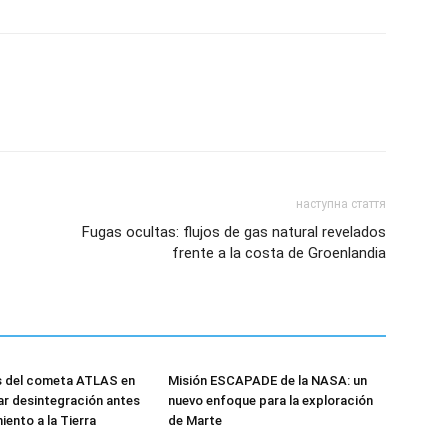
наступна стаття
Fugas ocultas: flujos de gas natural revelados
frente a la costa de Groenlandia
 del cometa ATLAS en
Misión ESCAPADE de la NASA: un
r desintegración antes
nuevo enfoque para la exploración
iento a la Tierra
de Marte