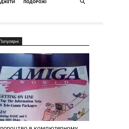
АДЖЕТИ
ПОДОРОЖІ
Популярні
ророцтво в компютерному