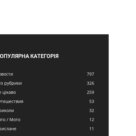
ОПУЛЯРНА КАТЕГОРІЯ
овости
797
ез рубрики
326
е цікаво
259
утешествия
53
риколи
32
вто / Мото
12
рислане
11