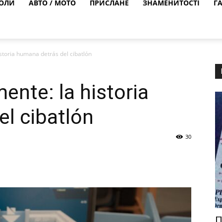
ОЛИ
АВТО / МОТО
ПРИСЛАНЕ
ЗНАМЕНИТОСТІ
Г
storia humana detrás del cibatlón
ente: la historia
l cibatlón
30
П