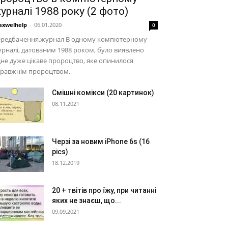
урналі 1988 року (2 фото)
xwelhelp
-
06.01.2020
0
ередбачення,журнал В одному компютерному
рналі, датованим 1988 роком, було виявлено
не дуже цікаве пророцтво, яке опинилося
правжнім пророцтвом.
Смішні комікси (20 картинок)
08.11.2021
Черзі за новим iPhone 6s (16
pics)
18.12.2019
20 + твітів про їжу, при читанні
яких не знаєш, що...
09.09.2021