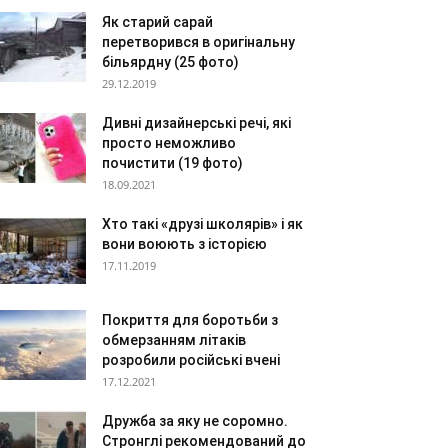
Як старий сарай
перетворився в оригінальну
більярдну (25 фото)
29.12.2019
Дивні дизайнерські речі, які
просто неможливо
почистити (19 фото)
18.09.2021
Хто такі «друзі школярів» і як
вони воюють з історією
17.11.2019
Покриття для боротьби з
обмерзанням літаків
розробили російські вчені
17.12.2021
Дружба за яку не соромно.
Стронглі рекомендований до