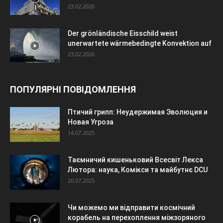
23.02.2026
Der grönländische Eisschild weist
unerwartete wärmebedingte Konvektion auf
23.02.2026
ПОПУЛЯРНІ ПОВІДОМЛЕННЯ
Птичий грипп: Неудержимая Эволюция и
Новая Угроза
14.07.2025
Таємничий кишеньковий Всесвіт Лекса
Лютора: наука, Комікси та майбутнє DCU
20.07.2025
Чи можемо ми відправити космічний
корабель на перехоплення міжзоряного