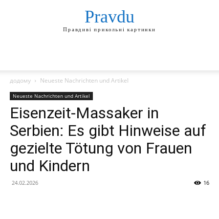
Pravdu
Правдиві прикольні картинки
додому
Neueste Nachrichten und Artikel
Neueste Nachrichten und Artikel
Eisenzeit-Massaker in
Serbien: Es gibt Hinweise auf
gezielte Tötung von Frauen
und Kindern
24.02.2026
16