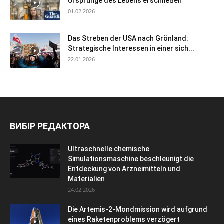
Ursprünge des Lebens erschließen
01.02.2026
Das Streben der USA nach Grönland:
Strategische Interessen in einer sich...
22.01.2026
ВИБІР РЕДАКТОРА
Ultraschnelle chemische
Simulationsmaschine beschleunigt die
Entdeckung von Arzneimitteln und
Materialien
24.02.2026
Die Artemis-2-Mondmission wird aufgrund
eines Raketenproblems verzögert