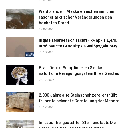
16.07.2025
Waldbrände in Alaska erreichen inmitten
rascher arktischer Veränderungen den
höchsten Stand...
12.02.2026
Індія намагається засіяти хмари в Делі,
щоб очистити повітря в найбруднішому...
25.10.2025
Brain Detox: So optimieren Sie das
natürliche Reinigungssystem Ihres Geistes
22.12.2025
2.000 Jahre alte Steinschnitzerei enthüllt
früheste bekannte Darstellung der Menora
18.12.2025
Im Labor hergestellter Sternenstaub: Die