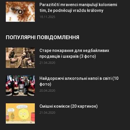
Parazitičtí mravenci manipulují koloniemi
tím, že podněcují vraždu královny
18.11.2025
ПОПУЛЯРНІ ПОВІДОМЛЕННЯ
Старе покарання для недбайливих
продавців і шахраїв (3 фото)
21.04.2020
Найдорожчі алкогольні напої в світі (10
фото)
20.04.2020
Смішні комікси (20 картинок)
21.04.2020