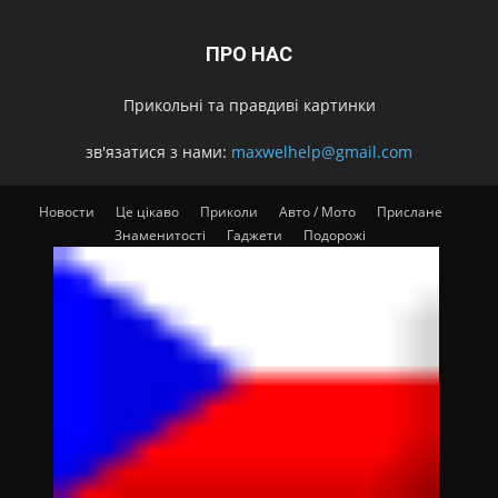
ПРО НАС
Прикольні та правдиві картинки
зв'язатися з нами:
maxwelhelp@gmail.com
Новости
Це цікаво
Приколи
Авто / Мото
Прислане
Знаменитості
Гаджети
Подорожі