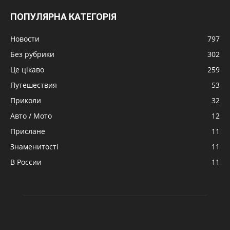
ПОПУЛЯРНА КАТЕГОРІЯ
Новости
797
Без рубрики
302
Це цікаво
259
Путешествия
53
Приколи
32
Авто / Мото
12
Прислане
11
Знаменитості
11
В России
11