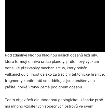
Pod zdánlivě klidnou hladinou našich oceánů leží síly,
které formují ohnivé srdce planety. průlomový výzkum
odhaluje překvapivý mechanismus, který pohání
vulkanickou činnost daleko za tradiční tektonické hranice:
fragmenty kontinentů se oddělují a jsou unášeny do
pláště, horké vrstvy Země pod dnem oceánu.
Tento objev řeší dlouhodobou geologickou záhadu: proč
má mnoho vzdálených sopečných ostrovů ve svém