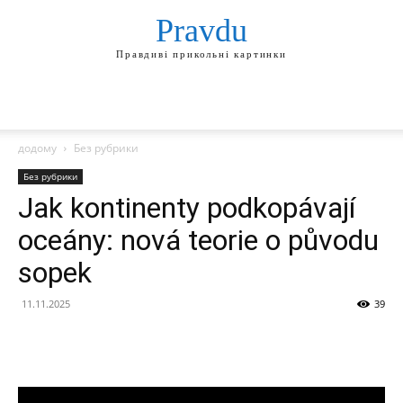
Pravdu
Правдиві прикольні картинки
додому
Без рубрики
Без рубрики
Jak kontinenty podkopávají
oceány: nová teorie o původu
sopek
11.11.2025
39