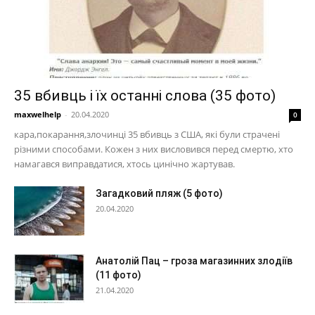
35 вбивць і їх останні слова (35 фото)
maxwelhelp
-
20.04.2020
0
кара,покарання,злочинці 35 вбивць з США, які були страчені
різними способами. Кожен з них висловився перед смертю, хто
намагався виправдатися, хтось цинічно жартував.
Загадковий пляж (5 фото)
20.04.2020
Анатолій Пац – гроза магазинних злодіїв
(11 фото)
21.04.2020