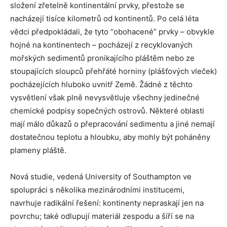
složení zřetelně kontinentální prvky, přestože se
nacházejí tisíce kilometrů od kontinentů. Po celá léta
vědci předpokládali, že tyto “obohacené” prvky – obvykle
hojné na kontinentech – pocházejí z recyklovaných
mořských sedimentů pronikajícího pláštěm nebo ze
stoupajících sloupců přehřáté horniny (plášťových vleček)
pocházejících hluboko uvnitř Země. Žádné z těchto
vysvětlení však plně nevysvětluje všechny jedinečné
chemické podpisy sopečných ostrovů. Některé oblasti
mají málo důkazů o přepracování sedimentu a jiné nemají
dostatečnou teplotu a hloubku, aby mohly být poháněny
plameny pláště.
Nová studie, vedená University of Southampton ve
spolupráci s několika mezinárodními institucemi,
navrhuje radikální řešení: kontinenty nepraskají jen na
povrchu; také odlupují materiál zespodu a šíří se na