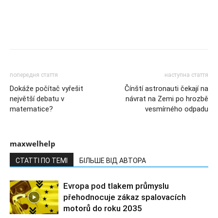
попередня стаття
наступна стаття
Dokáže počítač vyřešit
Čínští astronauti čekají na
největší debatu v
návrat na Zemi po hrozbě
matematice?
vesmírného odpadu
maxwelhelp
СТАТТІ ПО ТЕМІ
БІЛЬШЕ ВІД АВТОРА
Evropa pod tlakem průmyslu
přehodnocuje zákaz spalovacích
motorů do roku 2035