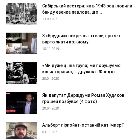
Сибірський вестерн: як в 1943 році ловили
банду евенка павлова, що...
13.09.2021
8 «брудних» секретів готелів, про які
варто знати кожному
18.11.2019
«Ми дуже цінна група; ми порушуємо
кілька правил, … дружок». Фредді...
20.04.2020
Як депутат Держдуми Роман Худяков
грошей позбувся (4 фото)
20.04.2020
Альберт пірпойнт-останній кат імперії
03.11.2021