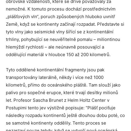
obrovské vzdálenosti, které se dříve považovaly za
nemožné. K tomuto procesu dochází prostřednictvím
„plášťových vln“, poruch způsobených hluboko uvnitř
Země, když se kontinenty začínají rozpadat. Představte si
tyto vlny jako seismické vlny šířící se z kontinentální
trhliny, pohybující se neuvěřitelně pomalu – miliontinou
hlemýždí rychlosti – ale neúnavně posouvající a
oddělující materiál v hloubce 150 až 200 kilometrů.
Tyto oddělené kontinentální fragmenty jsou pak
transportovány laterálně, někdy i více než 1000
kilometrů, přímo do oceánského pláště. Tam slouží jako
palivo pro sopečné erupce, které trvají desítky milionů
let. Profesor Sascha Brunet z Helm Holtz Center v
Postupimi tento jev výstižně popisuje: “Plášť pociťuje
následky rozpadu kontinentů ještě dlouhou dobu poté, co
se samotné kontinenty oddělily. Tento proces se
nezastaví pouze tehdy, když se vytvoří nová oceánská