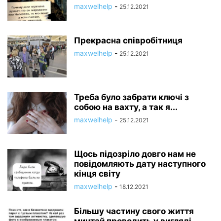
maxwelhelp
-
25.12.2021
СООБЩЕСТВО ФОТОМИР
СООБЩЕСТВО ЮМОР
СТИХИ И ПРОЗА
ТАЙНЫ ЗНАКОВ ЗОДИАКА
ТЕХНОЛОГИИ
ФАКТИ
Прекрасна співробітниця
maxwelhelp
-
25.12.2021
Треба було забрати ключі з
собою на вахту, а так я...
maxwelhelp
-
25.12.2021
Щось підозріло довго нам не
повідомляють дату наступного
кінця світу
maxwelhelp
-
18.12.2021
Більшу частину свого життя