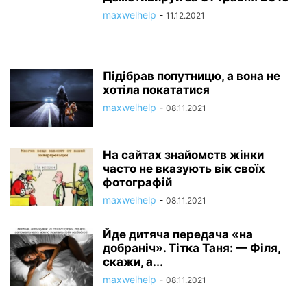
maxwelhelp
-
11.12.2021
Підібрав попутницю, а вона не
хотіла покататися
maxwelhelp
-
08.11.2021
На сайтах знайомств жінки
часто не вказують вік своїх
фотографій
maxwelhelp
-
08.11.2021
Йде дитяча передача «на
добраніч». Тітка Таня: — Філя,
скажи, а...
maxwelhelp
-
08.11.2021