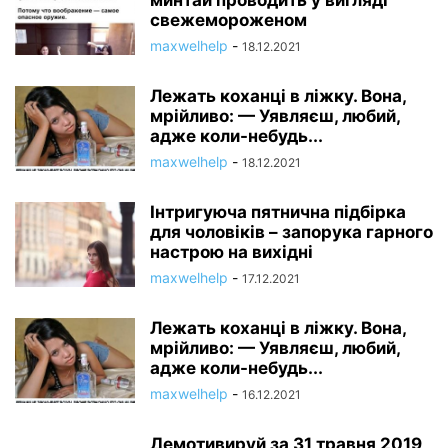
минтай проводить у вигляді
свежемороженом
maxwelhelp
-
18.12.2021
Лежать коханці в ліжку. Вона,
мрійливо: — Уявляєш, любий,
адже коли-небудь...
maxwelhelp
-
18.12.2021
Інтригуюча пятнична підбірка
для чоловіків – запорука гарного
настрою на вихідні
maxwelhelp
-
17.12.2021
Лежать коханці в ліжку. Вона,
мрійливо: — Уявляєш, любий,
адже коли-небудь...
maxwelhelp
-
16.12.2021
Демотивируй за 31 травня 2019