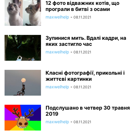
12 фото відважних котів, що
програли в битві з осами
maxwelhelp
-
08.11.2021
Зупинися мить. Вдалі кадри, на
яких застигло час
maxwelhelp
-
08.11.2021
Класні фотографії, прикольні і
життєві картинки
maxwelhelp
-
08.11.2021
Подслушано в четвер 30 травня
2019
maxwelhelp
-
08.11.2021