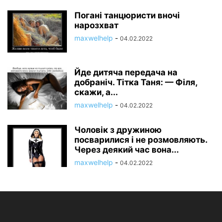
Погані танцюристи вночі
нарозхват
maxwelhelp
-
04.02.2022
Йде дитяча передача на
добраніч. Тітка Таня: — Філя,
скажи, а...
maxwelhelp
-
04.02.2022
Чоловік з дружиною
посварилися і не розмовляють.
Через деякий час вона...
maxwelhelp
-
04.02.2022