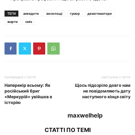
ТЕГИ
анекдоти
веселощі
гумор
демотиватори
жарти
сміх
попередня стаття
наступна стаття
Наперекір всьому: Як
Щось підозріло довго нам
російський бриг
не повідомляють дату
«Меркурій» увійшов в
наступного кінця світу
історію
maxwelhelp
СТАТТІ ПО ТЕМІ