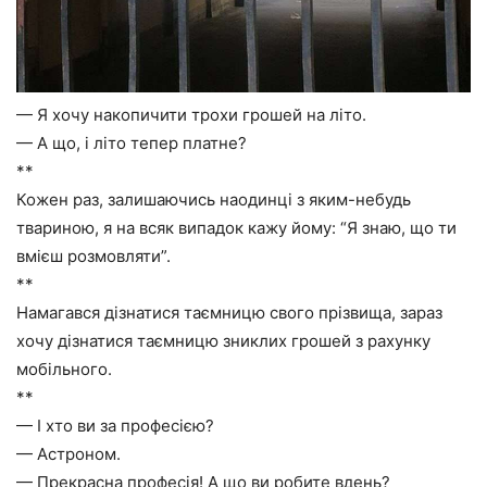
— Я хочу накопичити трохи грошей на літо.
— А що, і літо тепер платне?
**
Кожен раз, залишаючись наодинці з яким-небудь
твариною, я на всяк випадок кажу йому: “Я знаю, що ти
вмієш розмовляти”.
**
Намагався дізнатися таємницю свого прізвища, зараз
хочу дізнатися таємницю зниклих грошей з рахунку
мобільного.
**
— І хто ви за професією?
— Астроном.
— Прекрасна професія! А що ви робите вдень?