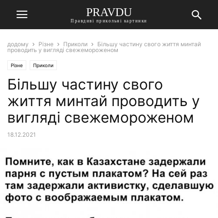
PRAVDU
Правдиві прикольні картинки
додому
Різне
Приколи
Більшу частину свого життя минтай
проводить у вигляді свежемороженом
Різне
Приколи
Більшу частину свого
життя минтай проводить у
вигляді свежемороженом
18.12.2021