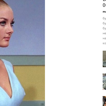
0
ma
бу
б
бу
не
на
ко