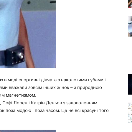
з в моді спортивні дівчата з наколотими губами і
ями вважали зовсім інших жінок – з природною
ним магнетизмом.
 Софі Лорен і Катрін Деньов з задоволенням
к поза модою і поза часом. Це не всі красуні того