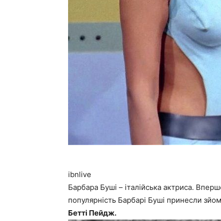
ibnlive
Барбара Буші – італійська актриса. Вперше
популярність Барбарі Буші принесли зйом
Бетті Пейдж.