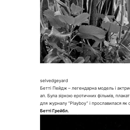
selvedgeyard
Бетті Пейдж – легендарна модель і актрис
ап. Була зіркою еротичних фільмів, плакат
для журналу “Playboy” і прославилася як 
Бетті Грейбл.