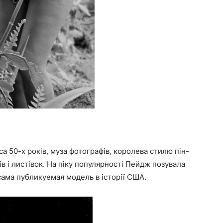
а 50-х років, муза фотографів, королева стилю пін-
ів і листівок. На піку популярності Пейдж позувала
сама публикуемая модель в історії США.