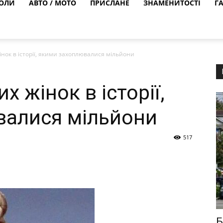
ОЛИ
АВТО / МОТО
ПРИСЛАНЕ
ЗНАМЕНИТОСТІ
Г
нок в історії, якими захоплювалися мільйони
х жінок в історії,
валися мільйони
517
Б