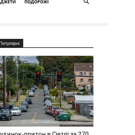
АДЖЕТИ
ПОДОРОЖІ
Популярні
удинок-притон в Сіетлі за 270