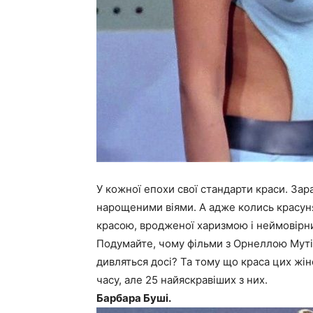
У кожної епохи свої стандарти краси. Зара
нарощеними віями. А адже колись красун
красою, вродженої харизмою і неймовір
Подумайте, чому фільми з Орнеллою Муті,
дивляться досі? Та тому що краса цих жіно
часу, але 25 найяскравіших з них.
Барбара Буші.