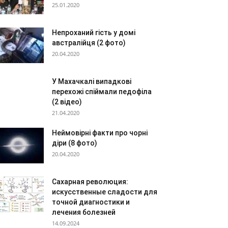
25.01.2020
Непроханий гість у домі
австралійця (2 фото)
20.04.2020
У Махачкалі випадкові
перехожі спіймали педофіла
(2 відео)
21.04.2020
Неймовірні факти про чорні
діри (8 фото)
20.04.2020
Сахарная революция:
искусственные сладости для
точной диагностики и
лечения болезней
14.09.2024