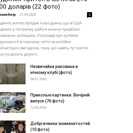
00 доларів (22 фото)
xwelhelp
-
21.04.2020
0
динок,житло,продаж Існує думка, що в США
удинок у поганому районі можна придбати
квально за безцінь. Розповіді про купівлю
рухомості в чорному гетто за копійки
йчастіше є вигадкою, тому що навіть тут житло
штує досить дорого.
Незвичайна раковина в
нічному клубі (фото)
08.01.2020
Прикольні картинки. Вечірній
випуск (76 фото)
12.03.2020
Добрі вчинки знаменитостей
(10 фото)